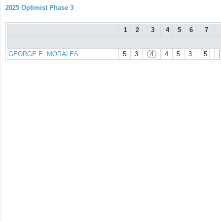
2025 Optimist Phase 3
1
2
3
4
5
6
7
GEORGE E. MORALES
5
3
4
4
5
3
5