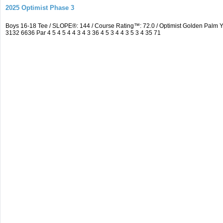
2025 Optimist Phase 3
Boys 16-18 Tee / SLOPE®: 144 / Course Rating™: 72.0 / Optimist Golden Pal
3132 6636 Par 4 5 4 5 4 4 3 4 3 36 4 5 3 4 4 3 5 3 4 35 71