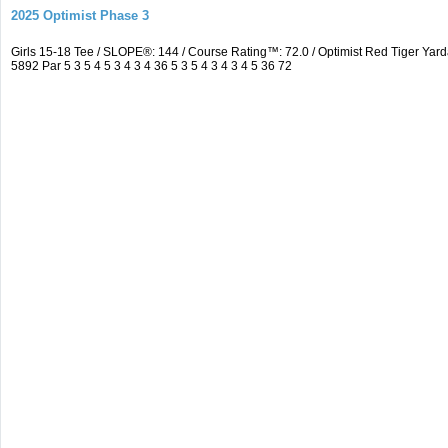
2025 Optimist Phase 3
Girls 15-18 Tee / SLOPE®: 144 / Course Rating™: 72.0 / Optimist Red Tiger 
5892 Par 5 3 5 4 5 3 4 3 4 36 5 3 5 4 3 4 3 4 5 36 72