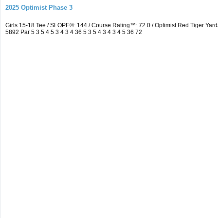
2025 Optimist Phase 3
Girls 15-18 Tee / SLOPE®: 144 / Course Rating™: 72.0 / Optimist Red Tiger 
5892 Par 5 3 5 4 5 3 4 3 4 36 5 3 5 4 3 4 3 4 5 36 72