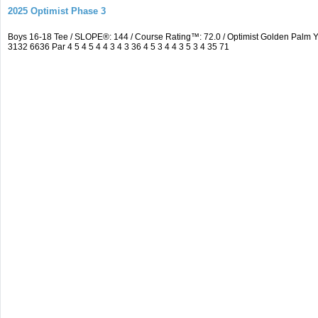
2025 Optimist Phase 3
Boys 16-18 Tee / SLOPE®: 144 / Course Rating™: 72.0 / Optimist Golden Pal
3132 6636 Par 4 5 4 5 4 4 3 4 3 36 4 5 3 4 4 3 5 3 4 35 71