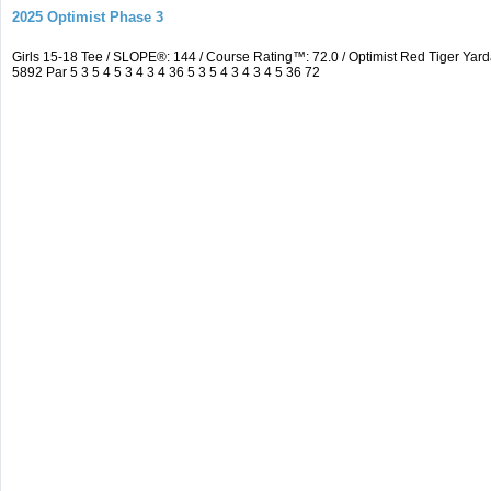
2025 Optimist Phase 3
Girls 15-18 Tee / SLOPE®: 144 / Course Rating™: 72.0 / Optimist Red Tiger 
5892 Par 5 3 5 4 5 3 4 3 4 36 5 3 5 4 3 4 3 4 5 36 72