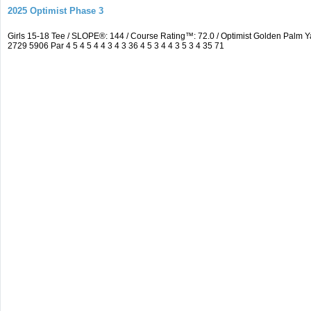
2025 Optimist Phase 3
Girls 15-18 Tee / SLOPE®: 144 / Course Rating™: 72.0 / Optimist Golden Pal
2729 5906 Par 4 5 4 5 4 4 3 4 3 36 4 5 3 4 4 3 5 3 4 35 71