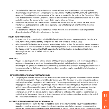
H
E
L
P