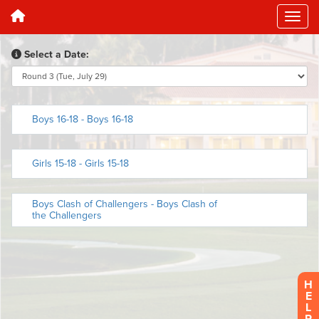
H
E
L